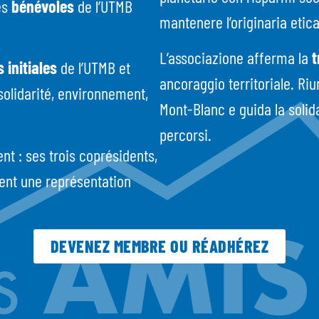
es
bénévoles
de l’UTMB
mantenere l’originaria etica
L’associazione afferma la
t
 initiales
de l’UTMB et
ancoraggio territoriale. Ri
solidarité, environnement,
Mont-Blanc e guida la solida
percorsi.
nt : ses trois coprésidents,
rent une représentation
DEVENEZ MEMBRE OU RÉADHÉREZ