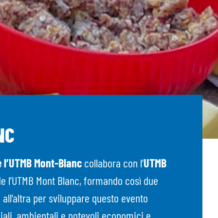
NC
 l’UTMB Mont-Blanc
collabora con l’
UTMB
de l’UTMB Mont Blanc, formando così due
 all’altra per sviluppare questo evento
iali, ambientali e notevoli economici e