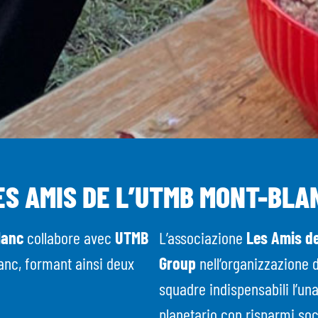
ES AMIS DE L’UTMB MONT-BLA
Blanc
collabore avec
UTMB
L’associazione
Les Amis de
anc, formant ainsi deux
Group
nell’organizzazione 
squadre indispensabili l’una
planetario con risparmi soc