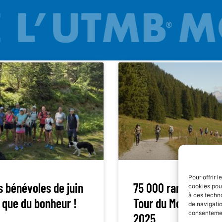
Pour offrir 
s bénévoles de juin
75 000 randonneurs
cookies pour
à ces techn
 que du bonheur !
Tour du Mont Blanc 
de navigatio
consentement
2025