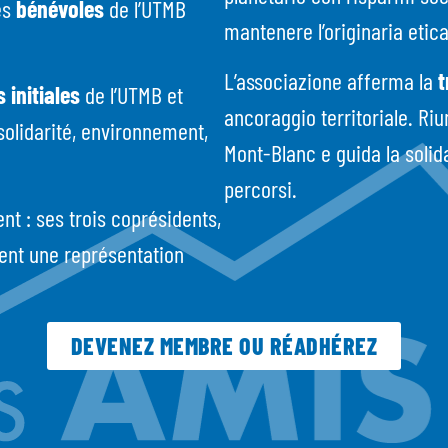
es
bénévoles
de l’UTMB
mantenere l’originaria etica
L’associazione afferma la
t
 initiales
de l’UTMB et
ancoraggio territoriale. Ri
solidarité, environnement,
Mont-Blanc e guida la solida
percorsi.
nt : ses trois coprésidents,
rent une représentation
DEVENEZ MEMBRE OU RÉADHÉREZ