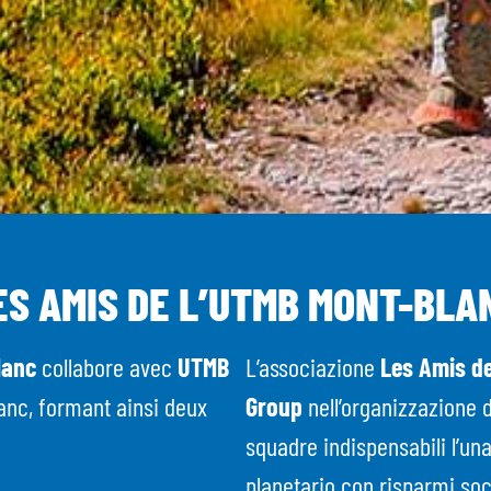
ES AMIS DE L’UTMB MONT-BLA
Blanc
collabore avec
UTMB
L’associazione
Les Amis de
anc, formant ainsi deux
Group
nell’organizzazione 
squadre indispensabili l’una
planetario con risparmi soc