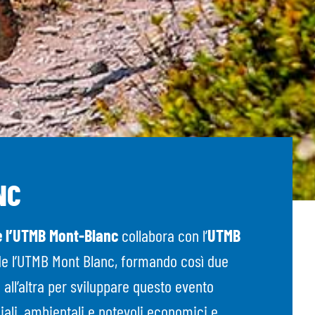
NC
 l’UTMB Mont-Blanc
collabora con l’
UTMB
de l’UTMB Mont Blanc, formando così due
 all’altra per sviluppare questo evento
iali, ambientali e notevoli economici e