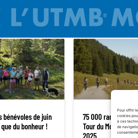
Pour offrir 
s bénévoles de juin
75 000 randonneurs
cookies pour
à ces techn
 que du bonheur !
Tour du Mont Blanc 
de navigatio
consentement
2025